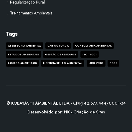
Regularização Rural
Treinamentos Ambientais
Tags
ASSESSORIA AMBIENTAL
CAR OUTORGA
CONSULTORIA AMBIENTAL
ESTUDOS AMBIENTAIS
GESTÃO DE RESÍDUOS
ISO 14001
LAUDOS AMBIENTAIS
LICENCIAMENTO AMBIENTAL
LIXO ZERO
PGRS
© KOBAYASHI AMBIENTAL LTDA - CNPJ 42.577.444/0001-34
Desenvolvido por:
HK - Criação de Sites