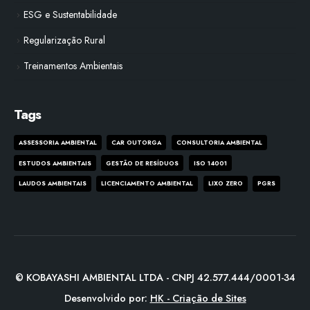
ESG e Sustentabilidade
Regularização Rural
Treinamentos Ambientais
Tags
ASSESSORIA AMBIENTAL
CAR OUTORGA
CONSULTORIA AMBIENTAL
ESTUDOS AMBIENTAIS
GESTÃO DE RESÍDUOS
ISO 14001
LAUDOS AMBIENTAIS
LICENCIAMENTO AMBIENTAL
LIXO ZERO
PGRS
© KOBAYASHI AMBIENTAL LTDA - CNPJ 42.577.444/0001-34
Desenvolvido por:
HK - Criação de Sites