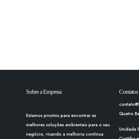
regularizado perante aos órgãos te
poupará de multas e infrações e, assim,
você poderá focar no seu negócio
tranquilamente.
Sobre a Empresa
Contatos
contato@
Quatro B
Estamos prontos para encontrar as
melhores soluções ambientais para o seu
Unidade P
negócio, visando a melhoria contínua
Curitiba 