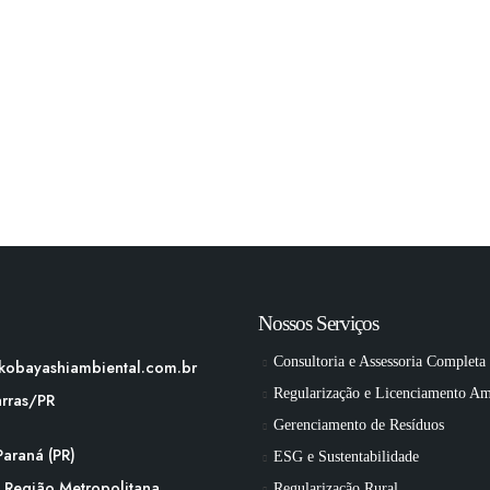
gestão ambiental, eliminando
desperdícios e valorizando materiais
que iriam para o “lixo”.
Nossos Serviços
Consultoria e Assessoria Completa
kobayashiambiental.com.br
Regularização e Licenciamento Am
arras/PR
Gerenciamento de Resíduos
araná (PR)
ESG e Sustentabilidade
e Região Metropolitana
Regularização Rural