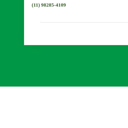
(11) 98285-4109
Esteja em Dia com a Fiscalização
Ambiental
Não tenha dores de cabeça com as
demandas ambientais. Estar