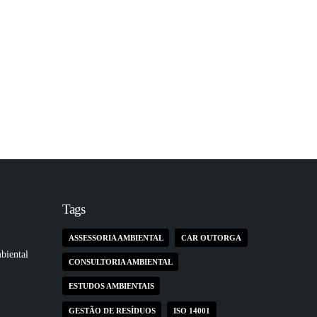
para empresas que valorizam a
sustentabilidade e aumentando sua
fatia de mercado com o público mais
exigente.
Tags
ASSESSORIA AMBIENTAL
CAR OUTORGA
biental
CONSULTORIA AMBIENTAL
ESTUDOS AMBIENTAIS
GESTÃO DE RESÍDUOS
ISO 14001