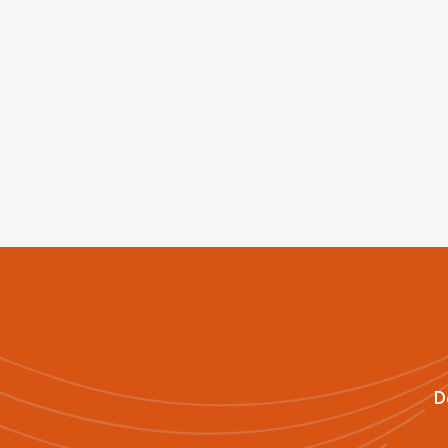
Comercial e
Industrial de Quatro Barras 
– QBCAMP.
SAIBA MAIS
D