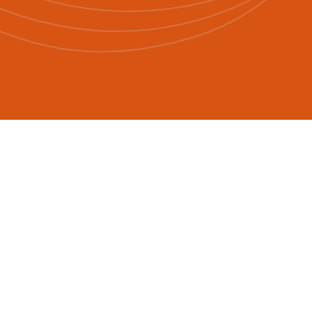
Assessoria Ambiental Completa
Nossa assessoria ambiental mensal é a
solução ideal para garantir a
conformidade da sua empresa, sem
sobrecarregar seus recursos internos.
Oferecemos Responsabilidade Técnica
(RT) perante aos órgãos ambientais.
MAIS DETALHES