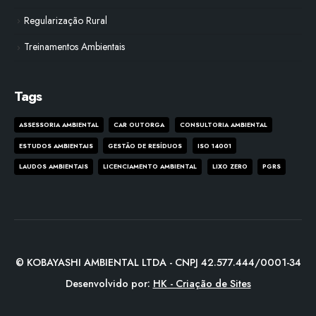
Regularização Rural
Treinamentos Ambientais
Tags
ASSESSORIA AMBIENTAL
CAR OUTORGA
CONSULTORIA AMBIENTAL
ESTUDOS AMBIENTAIS
GESTÃO DE RESÍDUOS
ISO 14001
LAUDOS AMBIENTAIS
LICENCIAMENTO AMBIENTAL
LIXO ZERO
PGRS
© KOBAYASHI AMBIENTAL LTDA - CNPJ 42.577.444/0001-34
Desenvolvido por:
HK - Criação de Sites